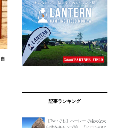
タ自
記事ランキング
【Tverでも】ハーレーで雄大な大
自然をキャンプ旅！「ヒロシのぼ