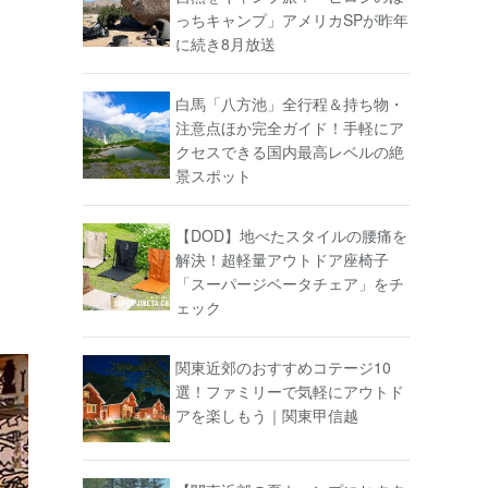
っちキャンプ」アメリカSPが昨年
に続き8月放送
白馬「八方池」全行程＆持ち物・
注意点ほか完全ガイド！手軽にア
クセスできる国内最高レベルの絶
景スポット
【DOD】地べたスタイルの腰痛を
解決！超軽量アウトドア座椅子
「スーパージベータチェア」をチ
ェック
関東近郊のおすすめコテージ10
選！ファミリーで気軽にアウトド
アを楽しもう｜関東甲信越