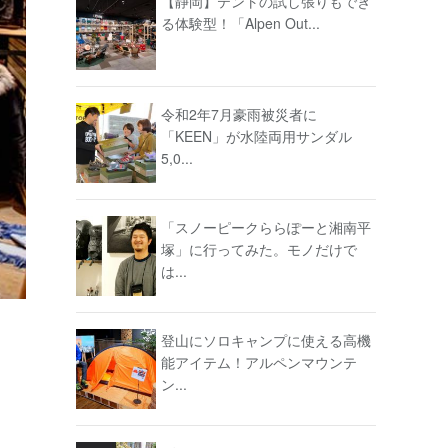
【静岡】テントの試し張りもでき
る体験型！「Alpen Out...
令和2年7月豪雨被災者に
「KEEN」が水陸両用サンダル
5,0...
「スノーピークららぽーと湘南平
塚」に行ってみた。モノだけで
は...
登山にソロキャンプに使える高機
能アイテム！アルペンマウンテ
ン...