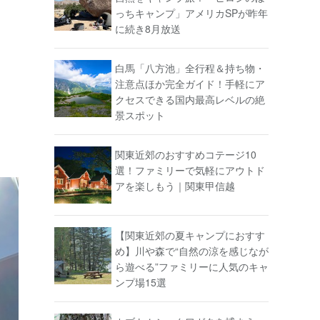
っちキャンプ」アメリカSPが昨年
に続き8月放送
白馬「八方池」全行程＆持ち物・
注意点ほか完全ガイド！手軽にア
クセスできる国内最高レベルの絶
景スポット
関東近郊のおすすめコテージ10
選！ファミリーで気軽にアウトド
アを楽しもう｜関東甲信越
【関東近郊の夏キャンプにおすす
め】川や森で“自然の涼を感じなが
ら遊べる”ファミリーに人気のキャ
ンプ場15選