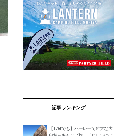
記事ランキング
【Tverでも】ハーレーで雄大な大
自然をキャンプ旅！「ヒロシのぼ