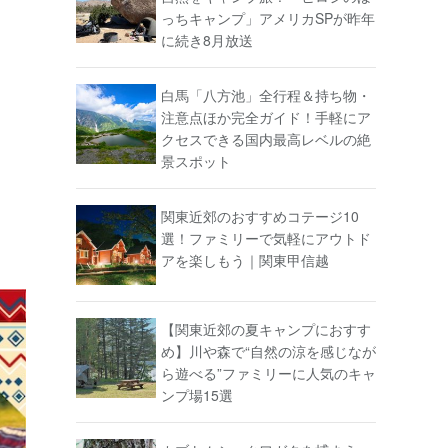
っちキャンプ」アメリカSPが昨年
に続き8月放送
白馬「八方池」全行程＆持ち物・
注意点ほか完全ガイド！手軽にア
クセスできる国内最高レベルの絶
景スポット
関東近郊のおすすめコテージ10
選！ファミリーで気軽にアウトド
アを楽しもう｜関東甲信越
【関東近郊の夏キャンプにおすす
め】川や森で“自然の涼を感じなが
ら遊べる”ファミリーに人気のキャ
ンプ場15選