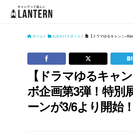
ホーム
/
お出かけスポット
/
【ドラマゆるキャン△×Alp
【ドラマゆるキャン△×A
ボ企画第3弾！特別
ーンが3/6より開始