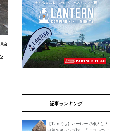
委員会
企
記事ランキング
【Tverでも】ハーレーで雄大な大
自然をキャンプ旅！「ヒロシのぼ