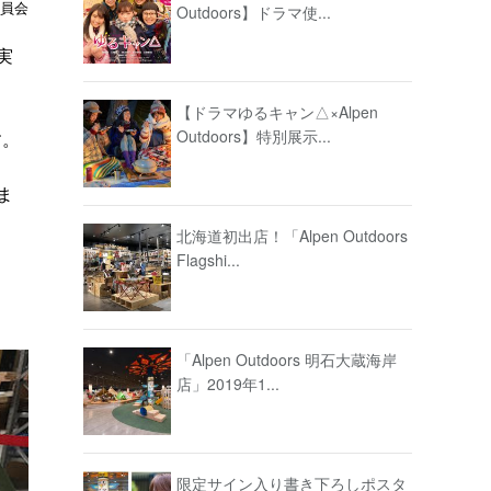
委員会
Outdoors】ドラマ使...
実
【ドラマゆるキャン△×Alpen
Outdoors】特別展示...
す。
ま
北海道初出店！「Alpen Outdoors
Flagshi...
「Alpen Outdoors 明石大蔵海岸
店」2019年1...
限定サイン入り書き下ろしポスタ