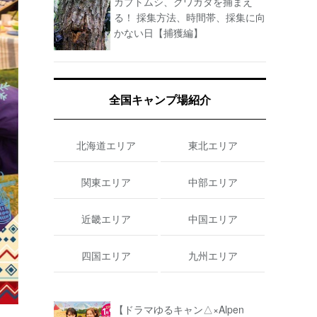
カブトムシ、クワガタを捕まえ
る！ 採集方法、時間帯、採集に向
かない日【捕獲編】
全国キャンプ場紹介
北海道エリア
東北エリア
関東エリア
中部エリア
近畿エリア
中国エリア
四国エリア
九州エリア
【ドラマゆるキャン△×Alpen