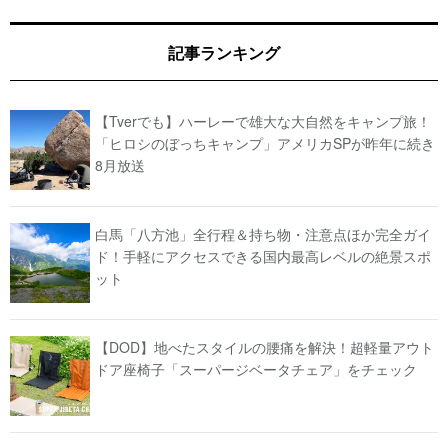
記事ランキング
【Tverでも】ハーレーで雄大な大自然をキャンプ旅！
「ヒロシのぼっちキャンプ」アメリカSPが昨年に続き
8月放送
白馬「八方池」全行程＆持ち物・注意点ほか完全ガイ
ド！手軽にアクセスできる国内最高レベルの絶景スポ
ット
【DOD】地べたスタイルの腰痛を解決！超軽量アウト
ドア座椅子「スーパージベータチェア」をチェック