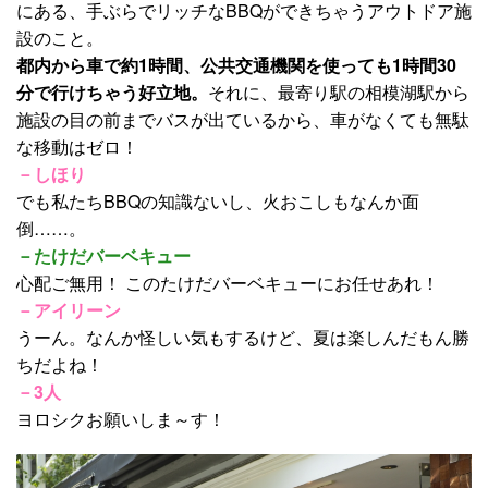
にある、手ぶらでリッチなBBQができちゃうアウトドア施
設のこと。
都内から車で約1時間、公共交通機関を使っても1時間30
分で行けちゃう好立地。
それに、最寄り駅の相模湖駅から
施設の目の前までバスが出ているから、車がなくても無駄
な移動はゼロ！
－しほり
でも私たちBBQの知識ないし、火おこしもなんか面
倒……。
－たけだバーベキュー
心配ご無用！ このたけだバーベキューにお任せあれ！
－アイリーン
うーん。なんか怪しい気もするけど、夏は楽しんだもん勝
ちだよね！
－3人
ヨロシクお願いしま～す！