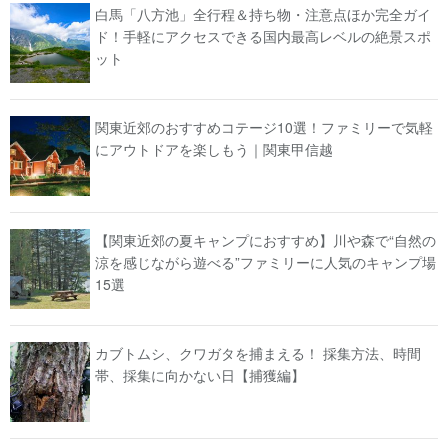
白馬「八方池」全行程＆持ち物・注意点ほか完全ガイ
ド！手軽にアクセスできる国内最高レベルの絶景スポ
ット
関東近郊のおすすめコテージ10選！ファミリーで気軽
にアウトドアを楽しもう｜関東甲信越
【関東近郊の夏キャンプにおすすめ】川や森で“自然の
涼を感じながら遊べる”ファミリーに人気のキャンプ場
15選
カブトムシ、クワガタを捕まえる！ 採集方法、時間
帯、採集に向かない日【捕獲編】