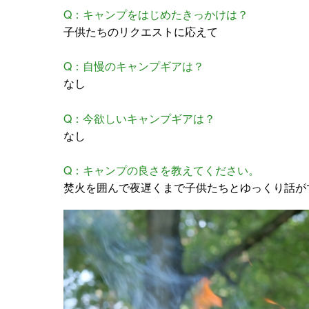
Q：キャンプをはじめたきっかけは？
子供たちのリクエストに応えて
Q：自慢のキャンプギアは？
なし
Q：今欲しいキャンプギアは？
なし
Q：キャンプの良さを教えてください。
焚火を囲んで夜遅くまで子供たちとゆっくり話が