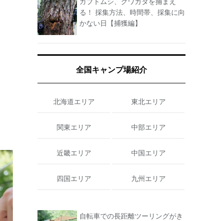
カブトムシ、クワガタを捕まえ
る！ 採集方法、時間帯、採集に向
かない日【捕獲編】
全国キャンプ場紹介
北海道エリア
東北エリア
関東エリア
中部エリア
近畿エリア
中国エリア
四国エリア
九州エリア
自転車での長距離ツーリングがき