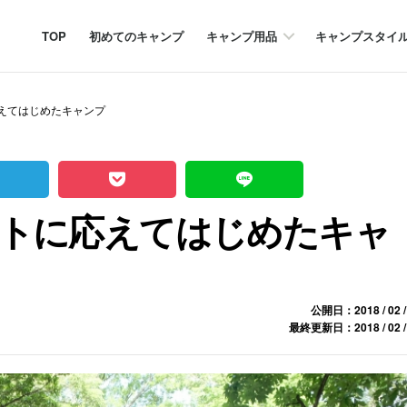
TOP
初めてのキャンプ
キャンプ用品
キャンプスタイ
えてはじめたキャンプ
トに応えてはじめたキャ
公開日：2018 / 02 /
最終更新日：2018 / 02 /