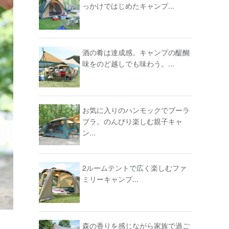
っかけではじめたキャンプ...
酒の肴は達成感。キャンプの醍醐
味をのど越しでも味わう。...
お気に入りのハンモックでブーラ
ブラ。のんびり楽しむ親子キャ
ン...
2ルームテントで広く楽しむファ
ミリーキャンプ...
森の香りを感じながら家族で過ご