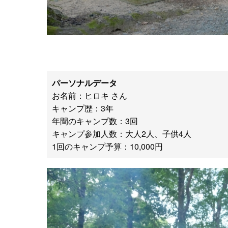
パーソナルデータ
お名前：ヒロキ さん
キャンプ歴：3年
年間のキャンプ数：3回
キャンプ参加人数：大人2人、子供4人
1回のキャンプ予算：10,000円