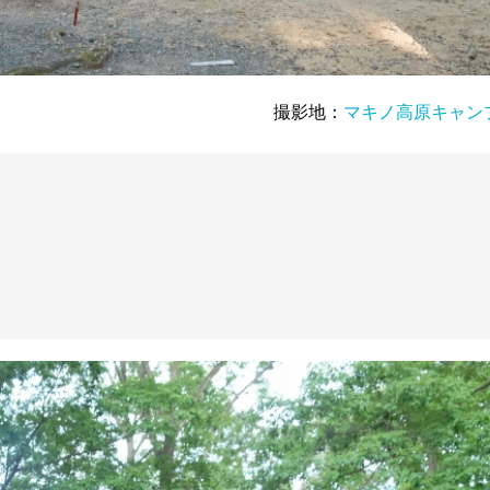
撮影地：
マキノ高原キャン