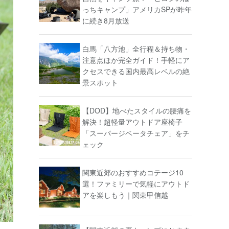
っちキャンプ」アメリカSPが昨年
に続き8月放送
白馬「八方池」全行程＆持ち物・
注意点ほか完全ガイド！手軽にア
クセスできる国内最高レベルの絶
景スポット
【DOD】地べたスタイルの腰痛を
解決！超軽量アウトドア座椅子
「スーパージベータチェア」をチ
ェック
関東近郊のおすすめコテージ10
選！ファミリーで気軽にアウトド
アを楽しもう｜関東甲信越