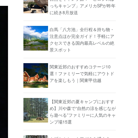
っちキャンプ」アメリカSPが昨年
に続き8月放送
白馬「八方池」全行程＆持ち物・
注意点ほか完全ガイド！手軽にア
クセスできる国内最高レベルの絶
景スポット
関東近郊のおすすめコテージ10
選！ファミリーで気軽にアウトド
アを楽しもう｜関東甲信越
【関東近郊の夏キャンプにおすす
め】川や森で“自然の涼を感じなが
ら遊べる”ファミリーに人気のキャ
ンプ場15選