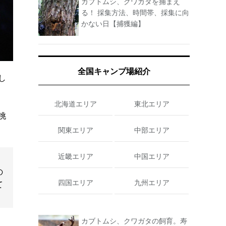
カブトムシ、クワガタを捕まえ
る！ 採集方法、時間帯、採集に向
かない日【捕獲編】
全国キャンプ場紹介
し
北海道エリア
東北エリア
挑
関東エリア
中部エリア
近畿エリア
中国エリア
の
四国エリア
九州エリア
て
カブトムシ、クワガタの飼育。寿