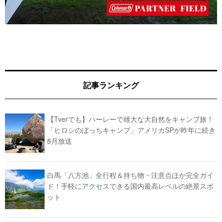
記事ランキング
【Tverでも】ハーレーで雄大な大自然をキャンプ旅！
「ヒロシのぼっちキャンプ」アメリカSPが昨年に続き
8月放送
白馬「八方池」全行程＆持ち物・注意点ほか完全ガイ
ド！手軽にアクセスできる国内最高レベルの絶景スポ
ット