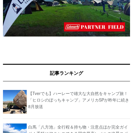
記事ランキング
【Tverでも】ハーレーで雄大な大自然をキャンプ旅！
「ヒロシのぼっちキャンプ」アメリカSPが昨年に続き
8月放送
白馬「八方池」全行程＆持ち物・注意点ほか完全ガイ