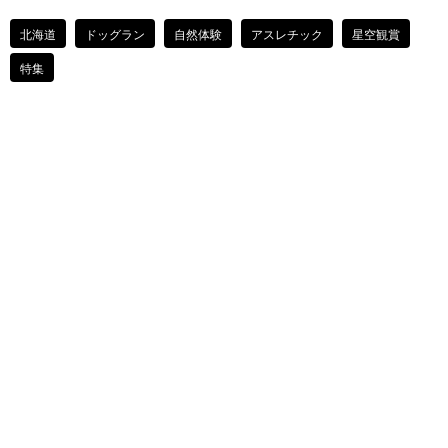
北海道
ドッグラン
自然体験
アスレチック
星空観賞
特集