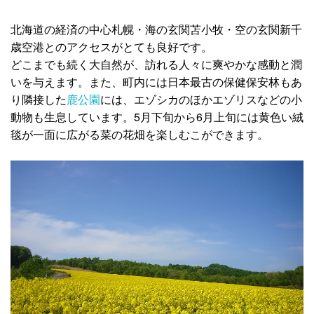
北海道の経済の中心札幌・海の玄関苫小牧・空の玄関新千
歳空港とのアクセスがとても良好です。
どこまでも続く大自然が、訪れる人々に爽やかな感動と潤
いを与えます。また、町内には日本最古の保健保安林もあ
り隣接した
鹿公園
には、エゾシカのほかエゾリスなどの小
動物も生息しています。5月下旬から6月上旬には黄色い絨
毯が一面に広がる菜の花畑を楽しむこができます。