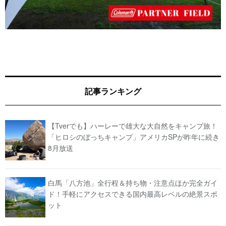
記事ランキング
【Tverでも】ハーレーで雄大な大自然をキャンプ旅！
「ヒロシのぼっちキャンプ」アメリカSPが昨年に続き
8月放送
白馬「八方池」全行程＆持ち物・注意点ほか完全ガイ
ド！手軽にアクセスできる国内最高レベルの絶景スポ
ット