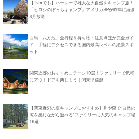
【Tverでも】ハーレーで雄大な大自然をキャンプ旅！
「ヒロシのぼっちキャンプ」アメリカSPが昨年に続き
8月放送
白馬「八方池」全行程＆持ち物・注意点ほか完全ガイ
ド！手軽にアクセスできる国内最高レベルの絶景スポ
ット
関東近郊のおすすめコテージ10選！ファミリーで気軽
にアウトドアを楽しもう｜関東甲信越
【関東近郊の夏キャンプにおすすめ】川や森で“自然の
涼を感じながら遊べる”ファミリーに人気のキャンプ場
15選