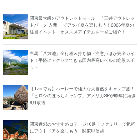
関東最大級のアウトレットモール、「三井アウトレッ
トパーク 入間」 でアツイ夏を楽しもう！2026年夏の
注目イベント・オススメアイテムを一挙ご紹介！
白馬「八方池」全行程＆持ち物・注意点ほか完全ガイ
ド！手軽にアクセスできる国内最高レベルの絶景スポ
ット
【Tverでも】ハーレーで雄大な大自然をキャンプ旅！
「ヒロシのぼっちキャンプ」アメリカSPが昨年に続き
8月放送
関東近郊のおすすめコテージ10選！ファミリーで気軽
にアウトドアを楽しもう｜関東甲信越