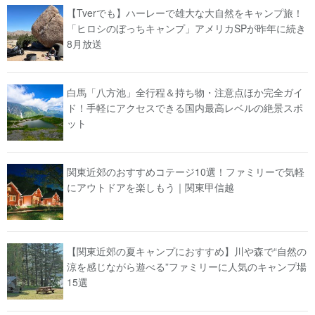
【Tverでも】ハーレーで雄大な大自然をキャンプ旅！
「ヒロシのぼっちキャンプ」アメリカSPが昨年に続き
8月放送
白馬「八方池」全行程＆持ち物・注意点ほか完全ガイ
ド！手軽にアクセスできる国内最高レベルの絶景スポ
ット
関東近郊のおすすめコテージ10選！ファミリーで気軽
にアウトドアを楽しもう｜関東甲信越
【関東近郊の夏キャンプにおすすめ】川や森で“自然の
涼を感じながら遊べる”ファミリーに人気のキャンプ場
15選