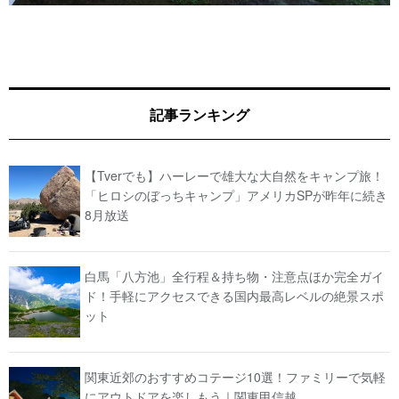
記事ランキング
【Tverでも】ハーレーで雄大な大自然をキャンプ旅！
「ヒロシのぼっちキャンプ」アメリカSPが昨年に続き
8月放送
白馬「八方池」全行程＆持ち物・注意点ほか完全ガイ
ド！手軽にアクセスできる国内最高レベルの絶景スポ
ット
関東近郊のおすすめコテージ10選！ファミリーで気軽
にアウトドアを楽しもう｜関東甲信越