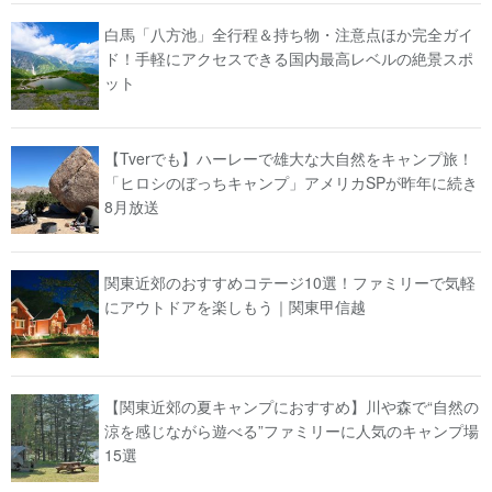
白馬「八方池」全行程＆持ち物・注意点ほか完全ガイ
ド！手軽にアクセスできる国内最高レベルの絶景スポ
ット
【Tverでも】ハーレーで雄大な大自然をキャンプ旅！
「ヒロシのぼっちキャンプ」アメリカSPが昨年に続き
8月放送
関東近郊のおすすめコテージ10選！ファミリーで気軽
にアウトドアを楽しもう｜関東甲信越
【関東近郊の夏キャンプにおすすめ】川や森で“自然の
涼を感じながら遊べる”ファミリーに人気のキャンプ場
15選