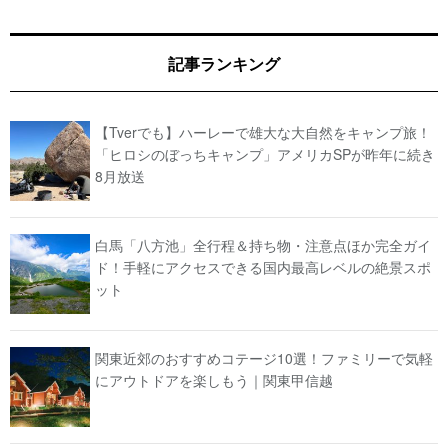
記事ランキング
【Tverでも】ハーレーで雄大な大自然をキャンプ旅！
「ヒロシのぼっちキャンプ」アメリカSPが昨年に続き
8月放送
白馬「八方池」全行程＆持ち物・注意点ほか完全ガイ
ド！手軽にアクセスできる国内最高レベルの絶景スポ
ット
関東近郊のおすすめコテージ10選！ファミリーで気軽
にアウトドアを楽しもう｜関東甲信越