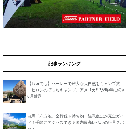
記事ランキング
【Tverでも】ハーレーで雄大な大自然をキャンプ旅！
「ヒロシのぼっちキャンプ」アメリカSPが昨年に続き
8月放送
白馬「八方池」全行程＆持ち物・注意点ほか完全ガイ
ド！手軽にアクセスできる国内最高レベルの絶景スポ
ット