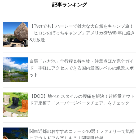
記事ランキング
【Tverでも】ハーレーで雄大な大自然をキャンプ旅！
「ヒロシのぼっちキャンプ」アメリカSPが昨年に続き
8月放送
白馬「八方池」全行程＆持ち物・注意点ほか完全ガイ
ド！手軽にアクセスできる国内最高レベルの絶景スポ
ット
【DOD】地べたスタイルの腰痛を解決！超軽量アウト
ドア座椅子「スーパージベータチェア」をチェック
関東近郊のおすすめコテージ10選！ファミリーで気軽
にアウトドアを楽しもう｜関東甲信越