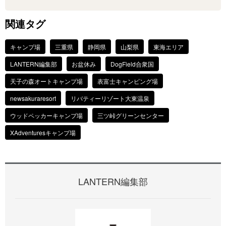
関連タグ
キャンプ場
三重県
静岡県
山梨県
東海エリア
LANTERN編集部
お盆休み
DogField合衆国
天子の森オートキャンプ場
表富士キャンピング場
newsakuraresort
リバティーリゾート大東温泉
ウッドペッカーキャンプ場
三ツ峠グリーンセンター
XAdventuresキャンプ場
LANTERN編集部