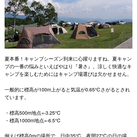
夏本番！キャンプシーズン到来に心躍りますね。夏キャン
プの一番の悩みといえばやはり『暑さ』。涼しく快適なキ
ャンプを楽しむためにはキャンプ場選びは欠かせません。
一般的に標高が100m上がると気温が0.65℃さがるとされ
ています。
・標高500m地点=-3.25℃
・標高1000m地点=-6.5℃
例えば標高0mの場所で、日中35℃、夜間27℃の日の場