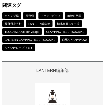
関連タグ
キャンプ場
長野県
アクティビティ
栂池自然園
長野県小谷村
LANTERN編集部
栂池高原スキー場
TSUGAIKE Outdoor Village
GLAMPING FIELD TSUGAIKE
LANTERN CAMPING FIELD TSUGAIKE
白馬つがいけWOW!
つがいけロープウェイ
LANTERN編集部