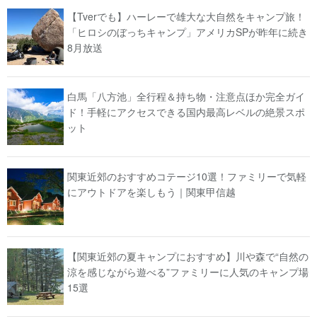
【Tverでも】ハーレーで雄大な大自然をキャンプ旅！
「ヒロシのぼっちキャンプ」アメリカSPが昨年に続き
8月放送
白馬「八方池」全行程＆持ち物・注意点ほか完全ガイ
ド！手軽にアクセスできる国内最高レベルの絶景スポ
ット
関東近郊のおすすめコテージ10選！ファミリーで気軽
にアウトドアを楽しもう｜関東甲信越
【関東近郊の夏キャンプにおすすめ】川や森で“自然の
涼を感じながら遊べる”ファミリーに人気のキャンプ場
15選