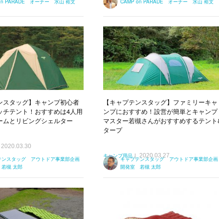
 on PARADE オーナー 水山 裕文
CAMP on PARADE オーナー 水山 裕文
ンスタッグ】キャンプ初心者
【キャプテンスタッグ】ファミリーキャ
ッチテント！おすすめは4人用
ンプにおすすめ！設営が簡単とキャンプ
ームとリビングシェルター
マスター若槻さんがおすすめするテント
タープ
2020.03.30
2020.03.27
キャンプ用品
テンスタッグ アウトドア事業部企画
キャプテンスタッグ アウトドア事業部企画
若槻 太郎
開発室 若槻 太郎