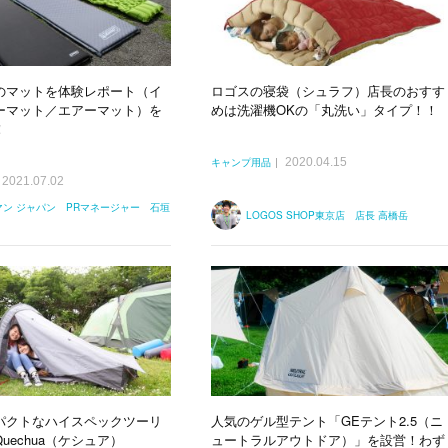
のマットを体験レポート（イ
ロゴスの寝袋（シュラフ）店長のおすす
ーマット／エアーマット）を
めは洗濯機OKの「丸洗い」タイプ！！
！
2020.04.15
キャンプ用品
2021.07.02
マン ジャパン PRマネージャー 石垣
LOGOS SHOP東京店 店長 高橋岳
パクトなハイスペックツーリ
人気のゲル型テント「GEテント2.5（ニ
uechua（ケシュア）
ュートラルアウトドア）」を設営！わず