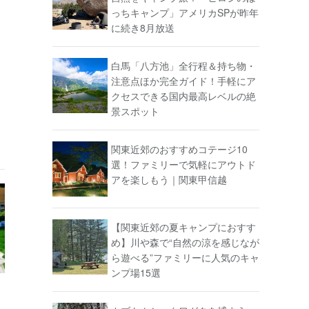
っちキャンプ」アメリカSPが昨年
に続き8月放送
白馬「八方池」全行程＆持ち物・
注意点ほか完全ガイド！手軽にア
クセスできる国内最高レベルの絶
景スポット
関東近郊のおすすめコテージ10
選！ファミリーで気軽にアウトド
アを楽しもう｜関東甲信越
【関東近郊の夏キャンプにおすす
め】川や森で“自然の涼を感じなが
ら遊べる”ファミリーに人気のキャ
ンプ場15選