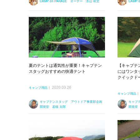
CAMP on PARADE オーナー 水山 裕文
CAMP
夏のテントは通気性が重要！キャプテン
【キャプテ
スタッグおすすめの快適テント
にはワンタ
クイックド
2020.03.26
キャンプ用品
キャンプ用品
キャプテンスタッグ アウトドア事業部企画
キャプ
開発室 若槻 太郎
開発室 