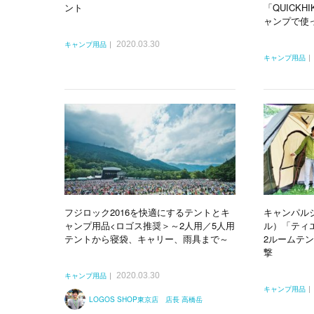
ント
「QUICKHI
ャンプで使
2020.03.30
キャンプ用品
キャンプ用品
フジロック2016を快適にするテントとキ
キャンパルジ
ャンプ用品<ロゴス推奨＞～2人用／5人用
ル）「ティエ
テントから寝袋、キャリー、雨具まで～
2ルームテ
撃
2020.03.30
キャンプ用品
キャンプ用品
LOGOS SHOP東京店 店長 高橋岳