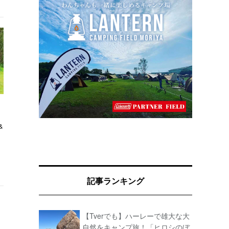
&
記事ランキング
【Tverでも】ハーレーで雄大な大
自然をキャンプ旅！「ヒロシのぼ