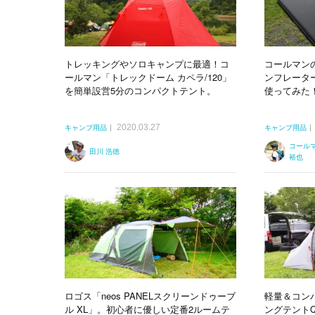
トレッキングやソロキャンプに最適！コ
コールマン
ールマン「トレックドーム カペラ/120」
ンフレータ
を簡単設営5分のコンパクトテント。
使ってみた
2020.03.27
キャンプ用品
キャンプ用品
コール
田川 浩徳
裕也
ロゴス「neos PANELスクリーンドゥーブ
軽量＆コン
ル XL」。初心者に優しい定番2ルームテ
ングテントQ