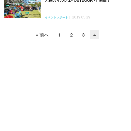
と緑のマルシェ- OUTDOOR -」開催！
2019.05.29
イベントレポート
« 前へ
1
2
3
4