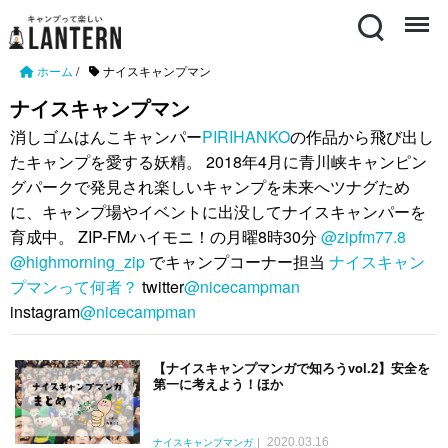
Search
Menu
ホーム
/
ナイスキャンプマン
ナイスキャンプマン
消しゴムはんこキャンパー
PIRIHANKO
の作品から飛び出し
たキャンプを愛する妖精。 2018年4月に青川峡キャンピン
グパークで発見され楽しいキャンプを未来へツナグため
に、キャンプ場やイベントに出没してナイスキャンパーを
育成中。 ZIP-FMハイモニ！の月曜8時30分
@zipfm77.8
@highmorning_zip
でキャンプコーナー担当
ナイスキャン
プマンって何者？
twitter
@nicecampman
instagram
@nicecampman
【ナイスキャンプマンガで知ろうvol.2】安全を
第一に考えよう！ほか
2020.03.16
ナイスキャンプマンガ