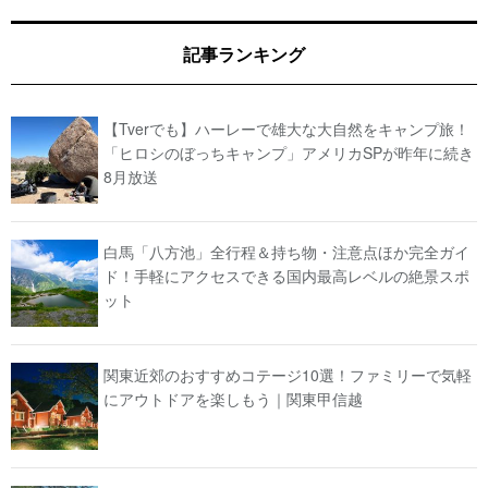
記事ランキング
【Tverでも】ハーレーで雄大な大自然をキャンプ旅！
「ヒロシのぼっちキャンプ」アメリカSPが昨年に続き
8月放送
白馬「八方池」全行程＆持ち物・注意点ほか完全ガイ
ド！手軽にアクセスできる国内最高レベルの絶景スポ
ット
関東近郊のおすすめコテージ10選！ファミリーで気軽
にアウトドアを楽しもう｜関東甲信越