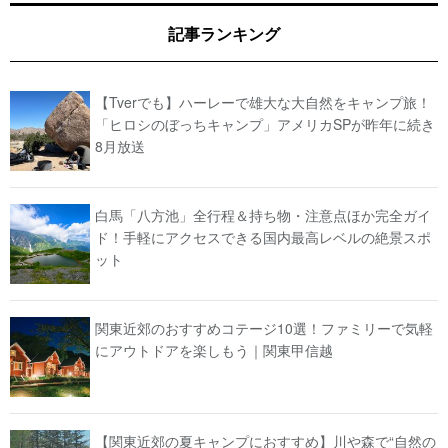
記事ランキング
【Tverでも】ハーレーで雄大な大自然をキャンプ旅！
「ヒロシのぼっちキャンプ」アメリカSPが昨年に続き
8月放送
白馬「八方池」全行程＆持ち物・注意点ほか完全ガイ
ド！手軽にアクセスできる国内最高レベルの絶景スポ
ット
関東近郊のおすすめコテージ10選！ファミリーで気軽
にアウトドアを楽しもう｜関東甲信越
【関東近郊の夏キャンプにおすすめ】川や森で“自然の