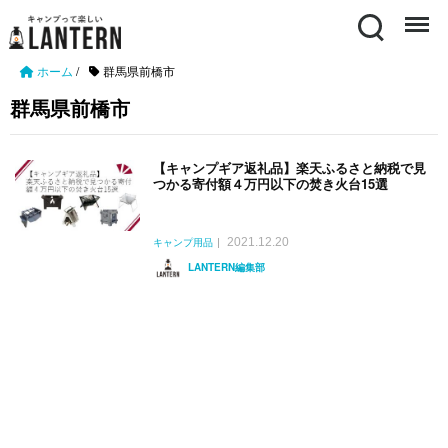
Search
Menu
ホーム
/
群馬県前橋市
群馬県前橋市
【キャンプギア返礼品】楽天ふるさと納税で見
つかる寄付額４万円以下の焚き火台15選
2021.12.20
キャンプ用品
LANTERN編集部