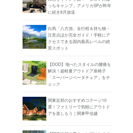
っちキャンプ」アメリカSPが昨年
に続き8月放送
白馬「八方池」全行程＆持ち物・
注意点ほか完全ガイド！手軽にア
クセスできる国内最高レベルの絶
景スポット
【DOD】地べたスタイルの腰痛を
解決！超軽量アウトドア座椅子
「スーパージベータチェア」をチ
ェック
関東近郊のおすすめコテージ10
選！ファミリーで気軽にアウトド
アを楽しもう｜関東甲信越