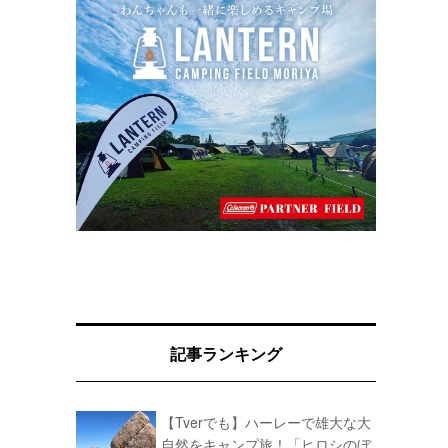
記事ランキング
【Tverでも】ハーレーで雄大な大
自然をキャンプ旅！「ヒロシのぼ