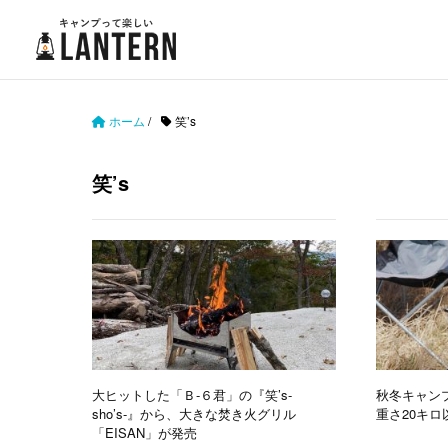
ホーム
/
笑’s
笑’s
大ヒットした「Ｂ-６君」の『笑’s-
秋冬キャン
sho’s-』から、大きな焚き火グリル
重さ20キロ
「EISAN」が発売