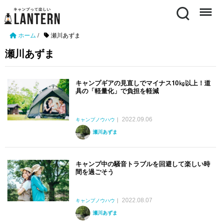
Search
Menu
ホーム
/
瀬川あずま
瀬川あずま
キャンプギアの見直しでマイナス10㎏以上！道
具の「軽量化」で負担を軽減
2022.09.06
キャンプノウハウ
瀬川あずま
キャンプ中の騒音トラブルを回避して楽しい時
間を過ごそう
2022.08.07
キャンプノウハウ
瀬川あずま