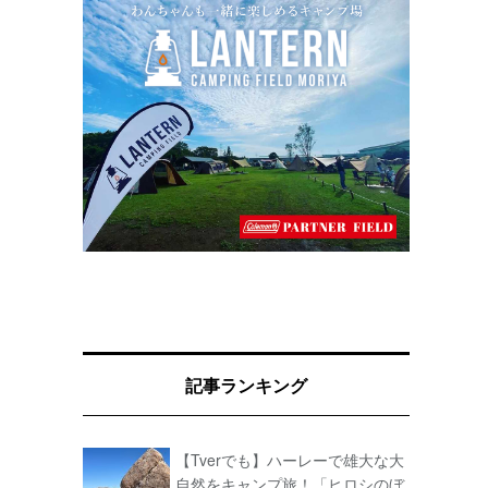
記事ランキング
【Tverでも】ハーレーで雄大な大
自然をキャンプ旅！「ヒロシのぼ