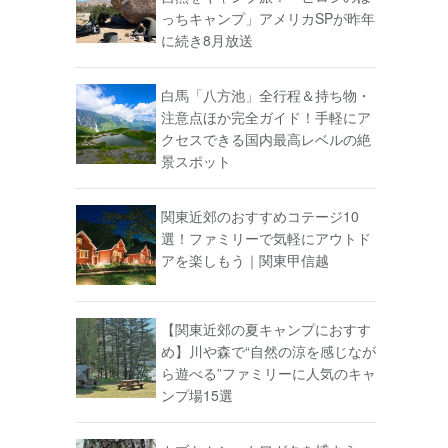
っちキャンプ」アメリカSPが昨年
に続き8月放送
白馬「八方池」全行程＆持ち物・
注意点ほか完全ガイド！手軽にア
クセスできる国内最高レベルの絶
景スポット
関東近郊のおすすめコテージ10
選！ファミリーで気軽にアウトド
アを楽しもう｜関東甲信越
【関東近郊の夏キャンプにおすす
め】川や森で“自然の涼を感じなが
ら遊べる”ファミリーに人気のキャ
ンプ場15選