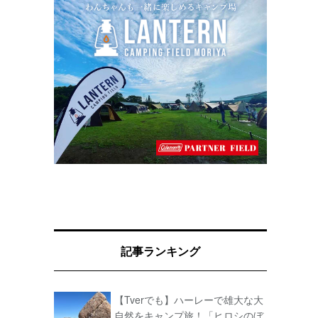
記事ランキング
【Tverでも】ハーレーで雄大な大
自然をキャンプ旅！「ヒロシのぼ