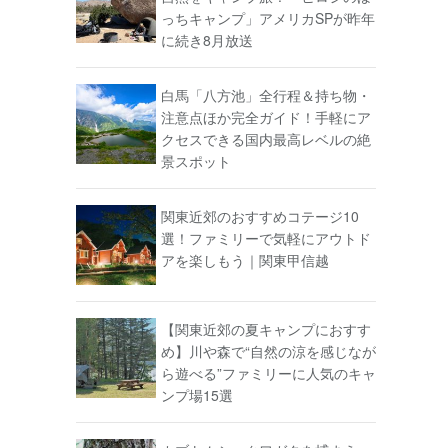
っちキャンプ」アメリカSPが昨年
に続き8月放送
白馬「八方池」全行程＆持ち物・
注意点ほか完全ガイド！手軽にア
クセスできる国内最高レベルの絶
景スポット
関東近郊のおすすめコテージ10
選！ファミリーで気軽にアウトド
アを楽しもう｜関東甲信越
【関東近郊の夏キャンプにおすす
め】川や森で“自然の涼を感じなが
ら遊べる”ファミリーに人気のキャ
ンプ場15選