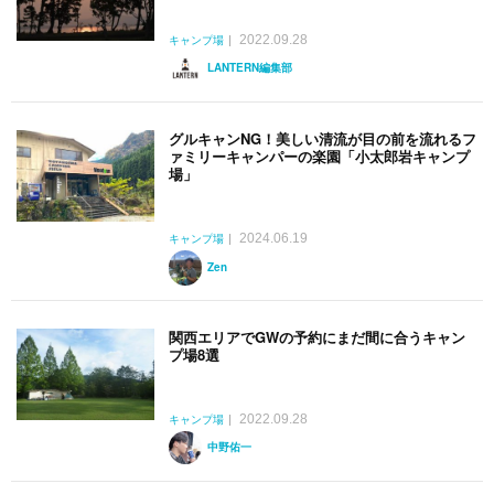
2022.09.28
キャンプ場
LANTERN編集部
グルキャンNG！美しい清流が目の前を流れるフ
ァミリーキャンパーの楽園「小太郎岩キャンプ
場」
2024.06.19
キャンプ場
Zen
関西エリアでGWの予約にまだ間に合うキャン
プ場8選
2022.09.28
キャンプ場
中野佑一