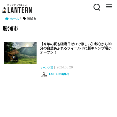
Search
Menu
ホーム
/
勝浦市
勝浦市
【今年の夏も猛暑日ゼロで涼しい】都心から90
分の自然あふれるフィールドに新キャンプ場が
オープン！
2024.08.29
キャンプ場
LANTERN編集部