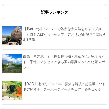
記事ランキング
【Tverでも】ハーレーで雄大な大自然をキャンプ旅！
「ヒロシのぼっちキャンプ」アメリカSPが昨年に続き
8月放送
白馬「八方池」全行程＆持ち物・注意点ほか完全ガイ
ド！手軽にアクセスできる国内最高レベルの絶景スポ
ット
【DOD】地べたスタイルの腰痛を解決！超軽量アウト
ドア座椅子「スーパージベータチェア」をチェック