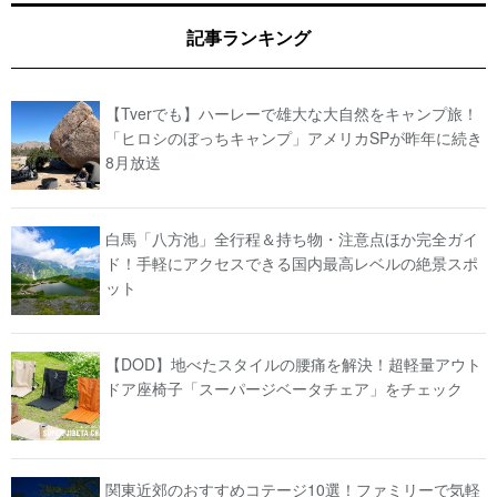
記事ランキング
【Tverでも】ハーレーで雄大な大自然をキャンプ旅！
「ヒロシのぼっちキャンプ」アメリカSPが昨年に続き
8月放送
白馬「八方池」全行程＆持ち物・注意点ほか完全ガイ
ド！手軽にアクセスできる国内最高レベルの絶景スポ
ット
【DOD】地べたスタイルの腰痛を解決！超軽量アウト
ドア座椅子「スーパージベータチェア」をチェック
関東近郊のおすすめコテージ10選！ファミリーで気軽