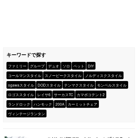
キーワードで探す
ファミリー
グループ
デュオ
ソロ
ペット
DIY
コールマンスタイル
スノーピークスタイル
ノルディスクスタイル
ogawaスタイル
DODスタイル
テンマクスタイル
モンベルスタイル
ロゴススタイル
レイサ6
サーカスTC
カマボコテント2
ランドロック
ハンモック
200A
カーミットチェア
ヴィンテージランタン