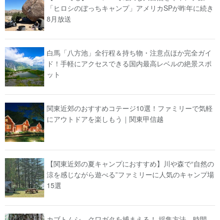
「ヒロシのぼっちキャンプ」アメリカSPが昨年に続き
8月放送
白馬「八方池」全行程＆持ち物・注意点ほか完全ガイ
ド！手軽にアクセスできる国内最高レベルの絶景スポ
ット
関東近郊のおすすめコテージ10選！ファミリーで気軽
にアウトドアを楽しもう｜関東甲信越
【関東近郊の夏キャンプにおすすめ】川や森で“自然の
涼を感じながら遊べる”ファミリーに人気のキャンプ場
15選
カブトムシ、クワガタを捕まえる！ 採集方法、時間