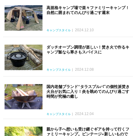
高規格キャンプ場で楽々ファミリーキャンプ！
自然に囲まれてのんびり過ごす週末
2024.12.10
キャンプスタイル
ダッチオーブン調理が楽しい！焚き火で作るキ
ャンプ飯なら寒さもスパイスに
2024.12.08
キャンプスタイル
国内老舗ブランド“タラスブルバ”の個性派焚き
火台がお気に入り！炎を眺めてのんびり過ごす
時間が究極の癒し
2024.12.04
キャンプスタイル
親から子へ想いも受け継ぐギアを持って行くフ
ァミリーキャンプ。ビンテージ×新しいもので