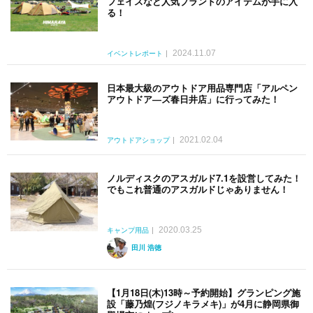
フェイスなど人気ブランドのアイテムが手に入
る！
2024.11.07
イベントレポート
日本最大級のアウトドア用品専門店「アルペン
アウトドア―ズ春日井店」に行ってみた！
2021.02.04
アウトドアショップ
ノルディスクのアスガルド7.1を設営してみた！
でもこれ普通のアスガルドじゃありません！
2020.03.25
キャンプ用品
田川 浩徳
【1月18日(木)13時～予約開始】グランピング施
設「藤乃煌(フジノキラメキ)」が4月に静岡県御