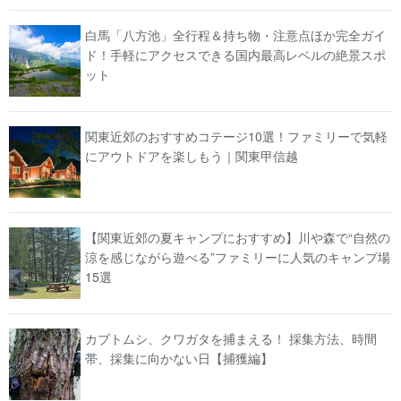
白馬「八方池」全行程＆持ち物・注意点ほか完全ガイ
ド！手軽にアクセスできる国内最高レベルの絶景スポ
ット
関東近郊のおすすめコテージ10選！ファミリーで気軽
にアウトドアを楽しもう｜関東甲信越
【関東近郊の夏キャンプにおすすめ】川や森で“自然の
涼を感じながら遊べる”ファミリーに人気のキャンプ場
15選
カブトムシ、クワガタを捕まえる！ 採集方法、時間
帯、採集に向かない日【捕獲編】