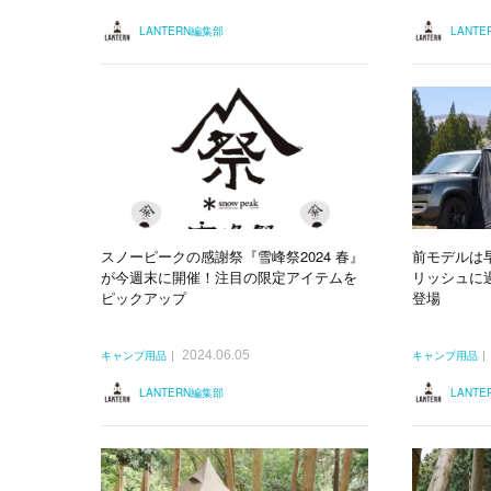
LANTERN編集部
LANT
スノーピークの感謝祭『雪峰祭2024 春』
前モデルは
が今週末に開催！注目の限定アイテムを
リッシュに過
ピックアップ
登場
2024.06.05
キャンプ用品
キャンプ用品
LANTERN編集部
LANT