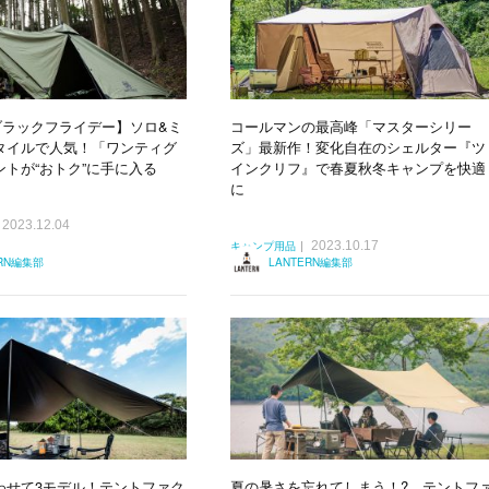
nブラックフライデー】ソロ&ミ
コールマンの最高峰「マスターシリー
タイルで人気！「ワンティグ
ズ」最新作！変化自在のシェルター『ツ
トが“おトク”に手に入る
インクリフ』で春夏秋冬キャンプを快適
に
2023.12.04
2023.10.17
キャンプ用品
ERN編集部
LANTERN編集部
わせて3モデル！テントファク
夏の暑さを忘れてしまう！? テントフ