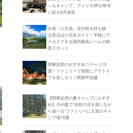
っちキャンプ」アメリカSPが昨年
に続き8月放送
白馬「八方池」全行程＆持ち物・
注意点ほか完全ガイド！手軽にア
クセスできる国内最高レベルの絶
景スポット
関東近郊のおすすめコテージ10
選！ファミリーで気軽にアウトド
アを楽しもう｜関東甲信越
【関東近郊の夏キャンプにおすす
め】川や森で“自然の涼を感じなが
ら遊べる”ファミリーに人気のキャ
ンプ場15選
ァ