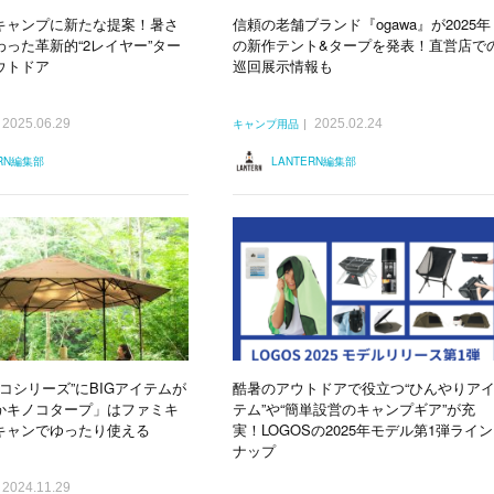
キャンプに新たな提案！暑さ
信頼の老舗ブランド『ogawa』が2025年
った革新的“2レイヤー”ター
の新作テント&タープを発表！直営店で
ウトドア
巡回展示情報も
2025.06.29
2025.02.24
キャンプ用品
ERN編集部
LANTERN編集部
ノコシリーズ”にBIGアイテムが
酷暑のアウトドアで役立つ“ひんやりア
かキノコタープ」はファミキ
テム”や“簡単設営のキャンプギア”が充
キャンでゆったり使える
実！LOGOSの2025年モデル第1弾ライン
ナップ
2024.11.29