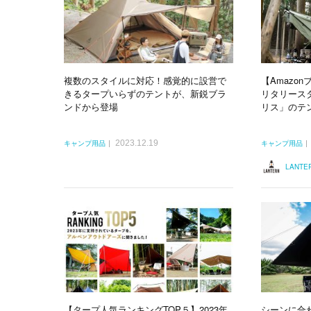
複数のスタイルに対応！感覚的に設営で
【Amazo
きるタープいらずのテントが、新鋭ブラ
リタリース
ンドから登場
リス」のテン
2023.12.19
キャンプ用品
キャンプ用品
LANT
【タープ人気ランキングTOP５】2023年
シーンに合