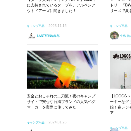
に支持されているタープを、アルペンア
トリー「B
ウトドアーズに聞きました！
リーズで夏
2023.11.15
キャンプ用品
キャンプ用品
LANTERN編集部
牛島 義
安全とおしゃれの二刀流！夜のキャンプ
【LOGOS ×
サイトで安心な台湾ブランドの人気ペグ
ーキーなグ
マーカーを実際に使ってみた
始！春レジ
ア
2024.01.26
キャンプ用品
キャンプ用品