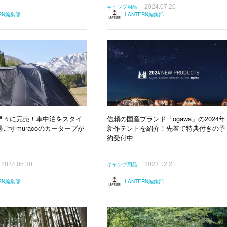
2024.07.26
キャンプ用品
ERN編集部
LANTERN編集部
早々に完売！車中泊をスタイ
信頼の国産ブランド「ogawa」の2024年
ごすmuracoのカータープが
新作テントを紹介！先着で特典付きの予
約受付中
2024.05.30
2023.12.21
キャンプ用品
ERN編集部
LANTERN編集部