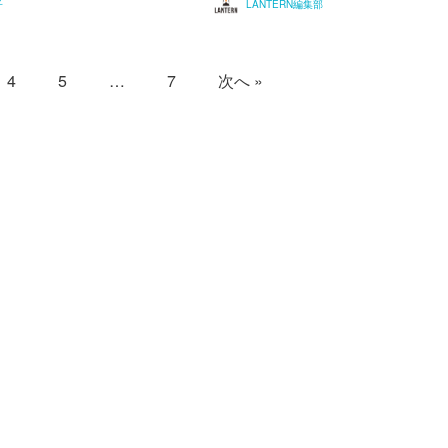
子
LANTERN編集部
4
5
…
7
次へ »