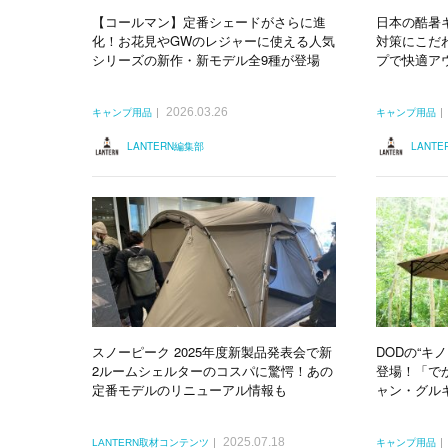
【コールマン】定番シェードがさらに進
日本の酷暑
化！お花見やGWのレジャーに使える人気
対策にこだわ
シリーズの新作・新モデル全9種が登場
プで快適ア
2026.03.26
キャンプ用品
キャンプ用品
LANTERN編集部
LANT
スノーピーク 2025年度新製品発表会で新
DODの“キ
2ルームシェルターのコスパに驚愕！あの
登場！「で
定番モデルのリニューアル情報も
ャン・グル
2025.07.18
LANTERN取材コンテンツ
キャンプ用品