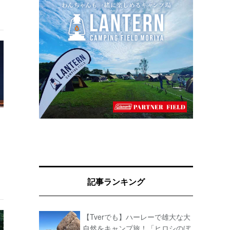
記事ランキング
【Tverでも】ハーレーで雄大な大
自然をキャンプ旅！「ヒロシのぼ