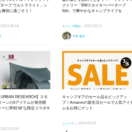
Wタープ ウルトラライト」シ
クトリー「BWスカイオーバータープ
を爽快に過ごそう！
500」で爽やかなキャンプライフを
2023.08.18
2023.08.11
キャンプ用品
之
牛島 義之
 URBAN RESEARCH】スモ
キャンプギアのセール品をピックアッ
リーンの5アイテムが発売開
プ！Amazonの新生活セールで人気アイ
ャーに即戦“緑”な限定コラボギ
ムをお得にゲット
2024.06.05
ニュース
2023.03.29