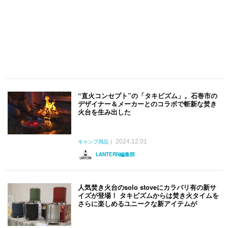
“直火コンセプト”の「タキビズム」。石巻市の
デザイナー＆メーカーとのコラボで斬新な焚き
火台を生み出した
2024.12.01
キャンプ用品
LANTERN編集部
人気焚き火台のsolo stoveにカラバリ有の新サ
イズが登場！ タキビズムからは焚き火タイムを
さらに楽しめるユニークな新アイテムが