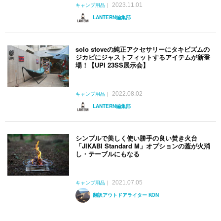
2023.11.01
キャンプ用品
LANTERN編集部
solo stoveの純正アクセサリーにタキビズムの
ジカビにジャストフィットするアイテムが新登
場！【UPI 23SS展示会】
2022.08.02
キャンプ用品
LANTERN編集部
シンプルで美しく使い勝手の良い焚き火台
「JIKABI Standard M」オプションの蓋が火消
し・テーブルにもなる
2021.07.05
キャンプ用品
翻訳アウトドアライター KON