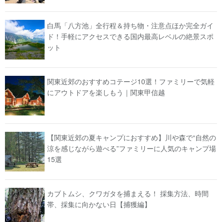
白馬「八方池」全行程＆持ち物・注意点ほか完全ガイ
ド！手軽にアクセスできる国内最高レベルの絶景スポ
ット
関東近郊のおすすめコテージ10選！ファミリーで気軽
にアウトドアを楽しもう｜関東甲信越
【関東近郊の夏キャンプにおすすめ】川や森で“自然の
涼を感じながら遊べる”ファミリーに人気のキャンプ場
15選
カブトムシ、クワガタを捕まえる！ 採集方法、時間
帯、採集に向かない日【捕獲編】