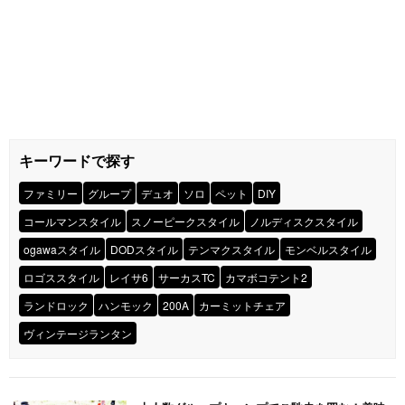
キーワードで探す
ファミリー
グループ
デュオ
ソロ
ペット
DIY
コールマンスタイル
スノーピークスタイル
ノルディスクスタイル
ogawaスタイル
DODスタイル
テンマクスタイル
モンベルスタイル
ロゴススタイル
レイサ6
サーカスTC
カマボコテント2
ランドロック
ハンモック
200A
カーミットチェア
ヴィンテージランタン