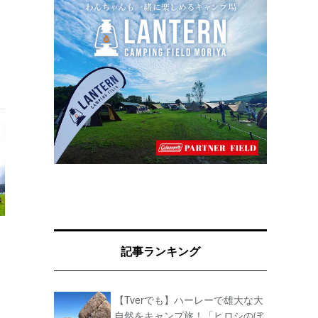
記事ランキング
【Tverでも】ハーレーで雄大な大
自然をキャンプ旅！「ヒロシのぼ