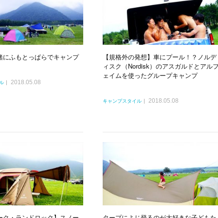
緒にふもとっぱらでキャンプ
【規格外の発想】車にプール！？ノルデ
ィスク（Nordisk）のアスガルドとアル
ェイムを使ったグループキャンプ
2018.05.08
ル
2018.05.08
キャンプスタイル
ーク・ランドロック】スノー
タープによじ登るのが大好きな子どもた