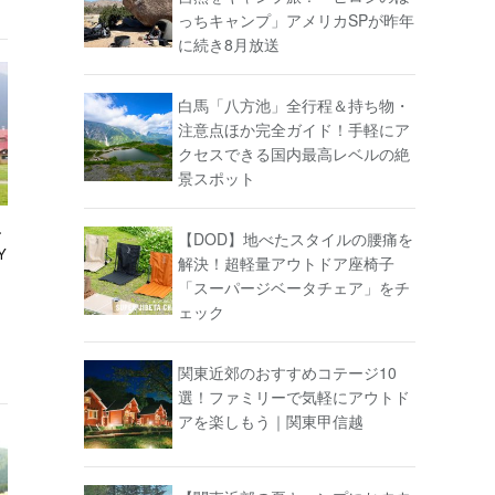
っちキャンプ」アメリカSPが昨年
に続き8月放送
白馬「八方池」全行程＆持ち物・
注意点ほか完全ガイド！手軽にア
クセスできる国内最高レベルの絶
景スポット
ー
【DOD】地べたスタイルの腰痛を
Y
解決！超軽量アウトドア座椅子
「スーパージベータチェア」をチ
ェック
関東近郊のおすすめコテージ10
選！ファミリーで気軽にアウトド
アを楽しもう｜関東甲信越