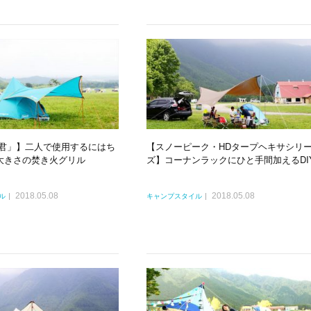
A4君」】二人で使用するにはち
【スノーピーク・HDタープヘキサシリ
大きさの焚き火グリル
ズ】コーナンラックにひと手間加えるDI
2018.05.08
2018.05.08
ル
キャンプスタイル