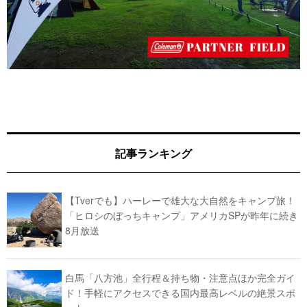
記事ランキング
【Tverでも】ハーレーで雄大な大自然をキャンプ旅！
「ヒロシのぼっちキャンプ」アメリカSPが昨年に続き
8月放送
白馬「八方池」全行程＆持ち物・注意点ほか完全ガイ
ド！手軽にアクセスできる国内最高レベルの絶景スポ