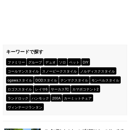
キーワードで探す
ファミリー
グループ
デュオ
ソロ
ペット
DIY
コールマンスタイル
スノーピークスタイル
ノルディスクスタイル
ogawaスタイル
DODスタイル
テンマクスタイル
モンベルスタイル
ロゴススタイル
レイサ6
サーカスTC
カマボコテント2
ランドロック
ハンモック
200A
カーミットチェア
ヴィンテージランタン