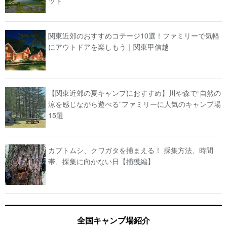
ット
関東近郊のおすすめコテージ10選！ファミリーで気軽
にアウトドアを楽しもう｜関東甲信越
【関東近郊の夏キャンプにおすすめ】川や森で“自然の
涼を感じながら遊べる”ファミリーに人気のキャンプ場
15選
カブトムシ、クワガタを捕まえる！ 採集方法、時間
帯、採集に向かない日【捕獲編】
全国キャンプ場紹介