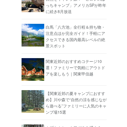
っちキャンプ」アメリカSPが昨年
に続き8月放送
白馬「八方池」全行程＆持ち物・
注意点ほか完全ガイド！手軽にア
クセスできる国内最高レベルの絶
景スポット
関東近郊のおすすめコテージ10
選！ファミリーで気軽にアウトド
アを楽しもう｜関東甲信越
【関東近郊の夏キャンプにおすす
め】川や森で“自然の涼を感じなが
ら遊べる”ファミリーに人気のキャ
ンプ場15選