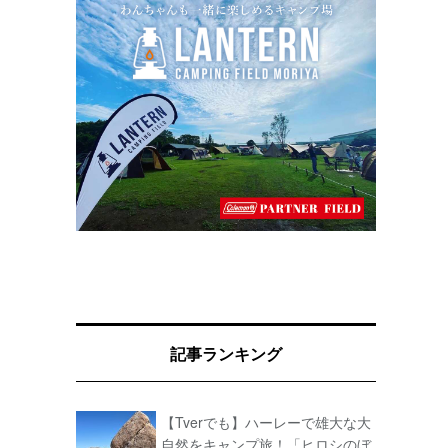
記事ランキング
【Tverでも】ハーレーで雄大な大
自然をキャンプ旅！「ヒロシのぼ