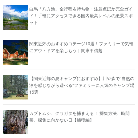
白馬「八方池」全行程＆持ち物・注意点ほか完全ガイ
ド！手軽にアクセスできる国内最高レベルの絶景スポ
ット
関東近郊のおすすめコテージ10選！ファミリーで気軽
にアウトドアを楽しもう｜関東甲信越
【関東近郊の夏キャンプにおすすめ】川や森で“自然の
涼を感じながら遊べる”ファミリーに人気のキャンプ場
15選
カブトムシ、クワガタを捕まえる！ 採集方法、時間
帯、採集に向かない日【捕獲編】