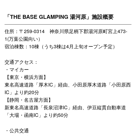
「THE BASE GLAMPING 湯河原」施設概要
住所：〒259-0314 神奈川県足柄下郡湯河原町宮上473-
1(万葉公園向い）
宿泊棟数：10棟（うち3棟は4月上旬オープン予定）
交通アクセス：
・マイカー
【東京・横浜方面】
東名高速道路「厚木IC」経由、小田原厚木道路「小田原西
IC」より約20分
【静岡・名古屋方面】
新東名高速道路「長泉沼津IC」経由、伊豆縦貫自動車道
「大場・函南IC」より約50分
・公共交通