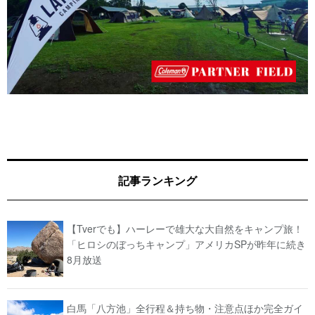
記事ランキング
【Tverでも】ハーレーで雄大な大自然をキャンプ旅！
「ヒロシのぼっちキャンプ」アメリカSPが昨年に続き
8月放送
白馬「八方池」全行程＆持ち物・注意点ほか完全ガイ