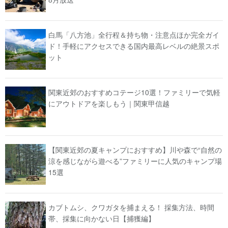
白馬「八方池」全行程＆持ち物・注意点ほか完全ガイ
ド！手軽にアクセスできる国内最高レベルの絶景スポ
ット
関東近郊のおすすめコテージ10選！ファミリーで気軽
にアウトドアを楽しもう｜関東甲信越
【関東近郊の夏キャンプにおすすめ】川や森で“自然の
涼を感じながら遊べる”ファミリーに人気のキャンプ場
15選
カブトムシ、クワガタを捕まえる！ 採集方法、時間
帯、採集に向かない日【捕獲編】