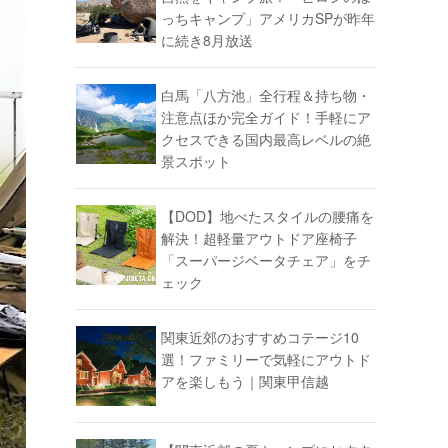
っちキャンプ」アメリカSPが昨年
に続き8月放送
白馬「八方池」全行程＆持ち物・
注意点ほか完全ガイド！手軽にア
クセスできる国内最高レベルの絶
景スポット
【DOD】地べたスタイルの腰痛を
解決！超軽量アウトドア座椅子
「スーパージベータチェア」をチ
ェック
関東近郊のおすすめコテージ10
選！ファミリーで気軽にアウトド
アを楽しもう｜関東甲信越