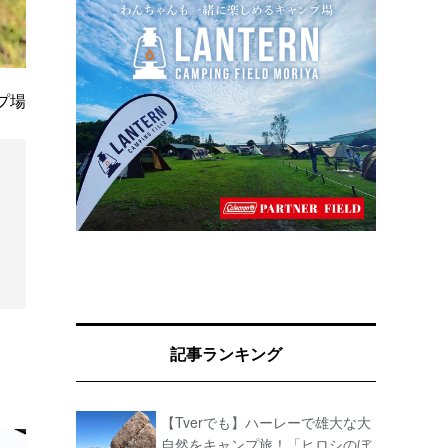
プ場
記事ランキング
【Tverでも】ハーレーで雄大な大
自然をキャンプ旅！「ヒロシのぼ