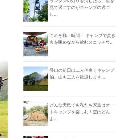
ランタンの灯りを消したら、星を
見て過ごすのがキャンプの過ご
し...
これぞ極上時間！ キャンプで焚き
火を眺めながら飲むスコッチウ...
登山の前日は二人仲良くキャンプ
泊。山も二人を歓迎します...
どんな天気でも私たち家族はオー
トキャンプを楽しむ！空はどん
よ...