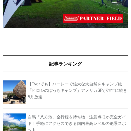
記事ランキング
【Tverでも】ハーレーで雄大な大自然をキャンプ旅！
「ヒロシのぼっちキャンプ」アメリカSPが昨年に続き
8月放送
白馬「八方池」全行程＆持ち物・注意点ほか完全ガイ
ド！手軽にアクセスできる国内最高レベルの絶景スポ
ット