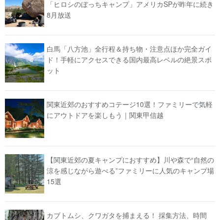
「ヒロシのぼっちキャンプ」アメリカSPが昨年に続き
8月放送
白馬「八方池」全行程＆持ち物・注意点ほか完全ガイ
ド！手軽にアクセスできる国内最高レベルの絶景スポ
ット
関東近郊のおすすめコテージ10選！ファミリーで気軽
にアウトドアを楽しもう｜関東甲信越
【関東近郊の夏キャンプにおすすめ】川や森で“自然の
涼を感じながら遊べる”ファミリーに人気のキャンプ場
15選
カブトムシ、クワガタを捕まえる！ 採集方法、時間