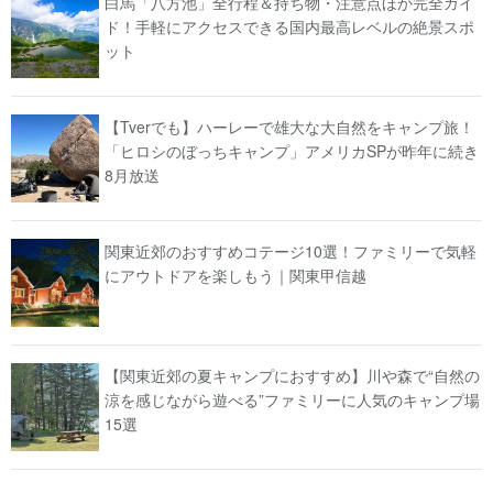
白馬「八方池」全行程＆持ち物・注意点ほか完全ガイ
ド！手軽にアクセスできる国内最高レベルの絶景スポ
ット
【Tverでも】ハーレーで雄大な大自然をキャンプ旅！
「ヒロシのぼっちキャンプ」アメリカSPが昨年に続き
8月放送
関東近郊のおすすめコテージ10選！ファミリーで気軽
にアウトドアを楽しもう｜関東甲信越
【関東近郊の夏キャンプにおすすめ】川や森で“自然の
涼を感じながら遊べる”ファミリーに人気のキャンプ場
15選