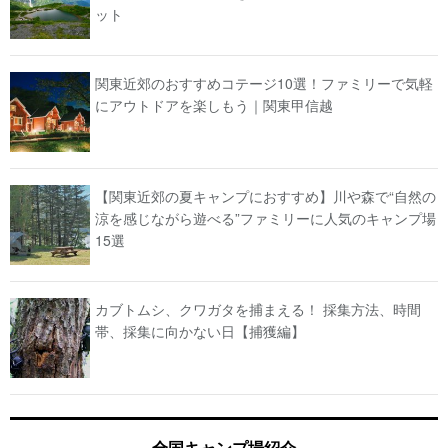
ット
関東近郊のおすすめコテージ10選！ファミリーで気軽
にアウトドアを楽しもう｜関東甲信越
【関東近郊の夏キャンプにおすすめ】川や森で“自然の
涼を感じながら遊べる”ファミリーに人気のキャンプ場
15選
カブトムシ、クワガタを捕まえる！ 採集方法、時間
帯、採集に向かない日【捕獲編】
全国キャンプ場紹介