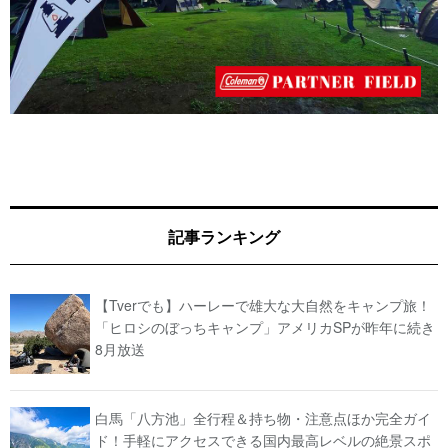
記事ランキング
【Tverでも】ハーレーで雄大な大自然をキャンプ旅！
「ヒロシのぼっちキャンプ」アメリカSPが昨年に続き
8月放送
白馬「八方池」全行程＆持ち物・注意点ほか完全ガイ
ド！手軽にアクセスできる国内最高レベルの絶景スポ