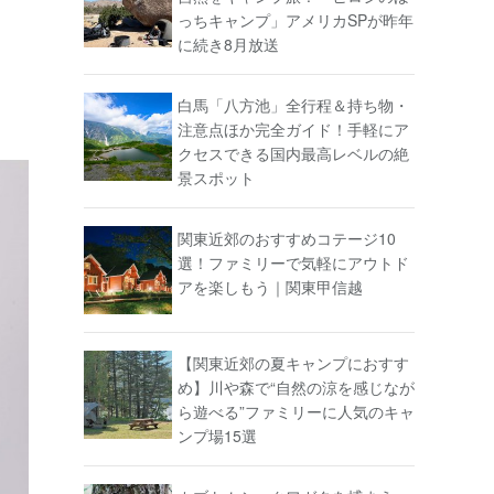
っちキャンプ」アメリカSPが昨年
に続き8月放送
白馬「八方池」全行程＆持ち物・
注意点ほか完全ガイド！手軽にア
クセスできる国内最高レベルの絶
景スポット
関東近郊のおすすめコテージ10
選！ファミリーで気軽にアウトド
アを楽しもう｜関東甲信越
【関東近郊の夏キャンプにおすす
め】川や森で“自然の涼を感じなが
ら遊べる”ファミリーに人気のキャ
ンプ場15選