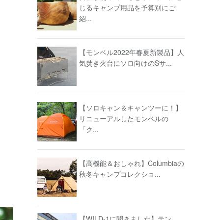
じるキャンプ用品を予算別にご
紹...
【モンベル2022年春夏新製品】人
気焚き火台にソロ向けのSサ...
【ソロキャン＆キャンツーに！】
リニューアルしたモンベルの
「ク...
【高機能＆おしゃれ】Columbiaの
秋冬キャンプコレクショ...
【WILD-1に聞きました】テン